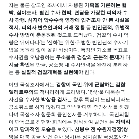
자는 물론 참고인 조사에서 자행된
가족을 거론하는 협
박, 심야조사, 별건 수사 협박, 면담을 가장한 피의자 수
사 강행, 심지어 압수수색 영장에 입건조차 안 된 사실을
적시, 피의자 변호인과의 거래 정황
등
반인권적, 위법적
수사 방법이 총동원된 것
으로 드러났다. ‘검찰의 수사 역
량은 뛰어나다’는 ‘신화’는 위헌·위법한 반인권적 수사기
법을 동원해 쌓아 올린 허상이다. 특정인 기소를 목표로
수사권을 오남용하는
무소불위 검찰의 근본적 문제가 다
시금 확인
된 만큼, 공소청 내 수사인력을 완전히 분리하
는 등
실질적 검찰개혁을 실현해야
한다.
이번 국정조사에서는
검찰이 국민 위에 군림하는 검찰
엘리트주의
도 적나라하게 드러냈다. ‘쌍방울 대북송금
사건을 수사한
박상용 검사
는 향후 특검이 도입되더라도
공소취소를 하지 않겠다고 약속한다면 증인선서를 하겠
다며 국정조사 청문회 증인선서를 거부하더니 국민의힘
이 단독으로 진행한 회의에는 참석하여 발언하는
자의적
이고 당파적인 모습
을 보였다.
신봉수 전 수원지검장
(쌍
방울 대북 송금 사건 수사 당시)은 정치검찰 국정조사가