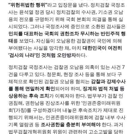
“위헌위법한 행위”
라고 입장문을 냈다. 정치검찰 국정조
사는 윤석열 정권 당시 정치검찰의 수사권, 기소권 오남
용의 전모를 규명하기 위해 국회 본회의 의결을 통해 실
시되었다. 그러나 국정조사에 증인으로 소환된 검사들은
민의를 대표하는 국회의 권한조차 무시하는 반민주적 행
태
를 보였다. 자신들이 오남용한 검찰권이 국민에 의해
부여됐다는 사실을 망각한 채, 마치
대한민국이 여전히
‘검사의 나라’인 것처럼 오만방자
하다.
정치검찰 국정조사는 검찰권 오남용 의혹이 있는 사건 7
건을 다루고 있다. 청문회, 현장 조사 등을 통해 보다 구
체적으로 확인된 검찰권 오남용 혐의는
감찰과 강제수사
를 통해 면밀하게 확인
되어야 하며,
징계와 법적 처벌 등
상응하는 후속 조치
가 이뤄져야 한다. 법무부가 검찰 인
권침해, 권한남용 진상조사를 위한 ‘인권존중미래위원
회’(가칭)를 구성하겠다며 내놓은 후속조치가 제대로 진
행되기 위해서는, 인권존중미래위원회에 검찰 내부 수사
기록 열람권 등
조사권한을 충분히 부여해야
한다. 과거
법무검찰개혁위원회 위원이 관련하여 고소고발을 당하