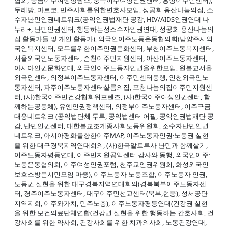
두레방, 마르코, 민주사회를위한변호사모임, 성공회 용산나눔의집, 소
수자난민인권네트워크(공익인권법재단 공감, HIV/AIDS인권연대 나
누리+, 난민인권센터, 행동하는성소수자인권연대, 성공회 용산나눔의
집 활동가들 및 개인 활동가), 외국인이주노동운동협의회(남양주시외
국인복지센터, 모두를위한이주인권문화센터, 부천이주노동복지센터,
서울외국인노동자센터, 순천이주민지원센터, 아산이주노동자센터,
아시아인권문화연대, 외국인이주노동자인권을위한모임, 원불교서울
외국인센터, 의정부이주노동자센터, 이주민센터동행, 인천외국인노
동자센터, 파주이주노동자센터샬롬의집, 포천나눔의집이주민지원센
터, (사)한국이주민건강협회위프렌즈, (사)한국이주여성인권센터, 함
께하는공동체), 유엔인권정책센터, 의정부이주노동자센터, 이주구금
대응네트워크 (공익법단체 두루, 공익법센터 어필, 공익인권법재단 공
감, 난민인권센터, 대한불교조계종사회노동위원회, 소수자난민인권
네트워크, 아시아평화를향한이주MAP, 이주노동자인권·노동권 실현
을 위한 대구경북지역연대회의, (사)한국알트루사 난민과 함께살기,
이주노동자평등연대, 이주민지원공익센터 감사와 동행, 외국인이주·
노동운동협의회, 이주여성인권포럼, 천주교인권위원회, 화성외국인
보호소방문시민모임 마중), 이주노동자 노동조합, 이주노동자 인권,
노동권 실현을 위한 대구경북지역연대회의(경북북부이주노동자센
터, 경주이주노동자센터, 대구이주민선교센터(북부,현풍), 성서공단
지역지회, 이주와가치, 민주노총), 이주노동자평등연대(건강권 실현
을 위한 보건의료단체연합(건강권 실현을 위한 행동하는 간호사회, 건
강사회를 위한 약사회, 건강사회를 위한 치과의사회, 노동건강연대,