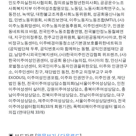
인도주의실천의사협의회, 참의료실현청년한의사회), 공공운수노조
사회복지지부 이주여성조합원모임, 노동당, 노동사회과학연구소, 노
동전선, 녹색당, 대한불교조계종사회노동위원회, 성공회용산나눔의
집, 민변노동위원회, 사회진보연대, 이주노동자노동조합(MTU), (사)
이주노동희망센터, 이주노동자운동후원회, 이주민센터친구, 인권운
동네트워크 바람, 전국민주노동조합총연맹, 전국불안정노동철폐연
대, 지구인의정류장, 천주교인권위원회, 필리핀공동체카사마코, 한국
비정규노동센터), 이주배경아동청소년기본권보호를위한네트워크
(공익법단체 두루, 공익변호사와 함께하는 동행, 공익인권법재단 공
감, 남양주시외국인복지센터, (사)한국이주민건강협회 위프렌즈, (사)
한국이주여성인권센터, 성공회 용산나눔의집, 아시아의 창, 안산시글
로벌청소년센터, 외국인이주노동자인권을위한모임, 이주와 인권연구
소, 이주민센터 친구, 재단법인 동천, 천주교 의정부교구 파주
EXODUS), 이주여성인권포럼, 이주와 인권연구소, 이주인권 셋, 재단
법인 동천, 전국이주여성상담소협의회(남서울이주여성상담소, 인천
이주여성센터 살러온, 강원이주여성상담소, 충북이주여성상담소, 충
남이주여성상담소, 전북이주여성상담소, 전남이주여성상담소, 대구
이주여성상담소, 제주이주여성상담소, 서울이주여성상담센터), 전국
이주여성쉼터협의회(33개 회원기관), 폭력피해이주여성쉼터 엘피스
의집 (연대단체 33개)
▣ 보도자료 [
원문보기 / 다운로드
]