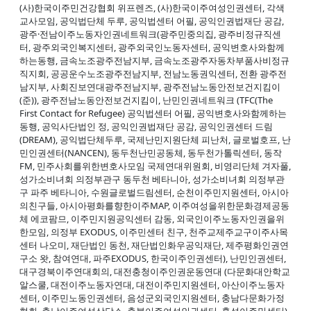
(사)한국이주민건강협회 위프렌즈, (사)한국이주여성인권센터, 각색
교사모임, 공익법단체 두루, 공익법센터 어필, 공익인권법재단 공감,
광주·전남이주노동자인권네트워크(광주민중의집, 광주비정규직센
터, 광주외국인복지센터, 광주외국인노동자센터, 공익변호사와함께
하는동행, 금속노조광주전남지부, 금속노조광주자동차부품사비정규
직지회, 공공운수노조광주전남지부, 전남노동권익센터, 전환 광주전
남지부, 사회진보연대광주전남지부, 광주전남노동안전보건지킴이
(준)), 광주전남노동안전보건지킴이, 난민인권네트워크 (TFC(The
First Contact for Refugee) 공익법센터 어필, 공익변호사와함께하는
동행, 공익사단법인 정, 공익인권법재단 공감, 공익인권센터 드림
(DREAM), 공익법단체두루, 국제난민지원단체 피난처, 글로벌호프, 난
민인권센터(NANCEN), 동두천난민공동체, 동두천가톨릭센터, 동작
FM, 민주사회를위한변호사모임 국제연대위원회, 비영리단체 겨자풀,
성가소비녀회 의정부관구 동두천 베타니아, 성가소비녀회 의정부관
구 파주 베타니아, 수원글로벌드림센터, 순천이주민지원센터, 아시아
의친구들, 아시아평화를향한이주MAP, 이주여성을위한문화경제공동
체 에코팜므, 이주민지원공익센터 감동, 외국인이주노동자인권을위
한모임, 의정부 EXODUS, 이주민센터 친구, 천주교제주교구이주사목
센터 나오미, 재단법인 동천, 재단법인화우공익재단, 제주평화인권연
구소 왓, 참여연대, 파주EXODUS, 한국이주인권센터), 난민인권센터,
대구경북이주연대회의, 대전충청이주인권운동연대 (다문화대안학교
알스쿨, 대전이주노동자연대, 대전이주민지원센터, 아산이주노동자
센터, 이주민노동인권센터, 음성군외국인지원센터, 충남다문화가정
협회, 충남이주여성상담소, 충북이주여성인권센터, 홍성이주민센터),