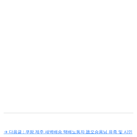
글
→ 다음글 :
쿠팡 제주 새벽배송 택배노동자 故오승용님 유족 및 시민