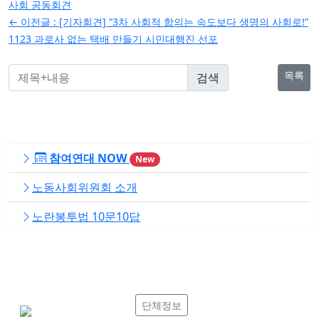
탐
사회 공동회견
← 이전글 :
[기자회견] “3차 사회적 합의는 속도보다 생명의 사회로!”
색
1123 과로사 없는 택배 만들기 시민대행진 선포
목록
참여연대 NOW
New
노동사회위원회 소개
노란봉투법 10문10답
단체정보