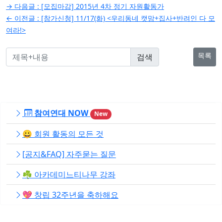
글
→ 다음글 :
[모집마감] 2015년 4차 정기 자원활동가
탐
← 이전글 :
[참가신청] 11/17(화) <우리동네 캣맘+집사+반려인 다 모
여라!>
색
목록
참여연대 NOW
New
😀 회원 활동의 모든 것
[공지&FAQ] 자주묻는 질문
☘️ 아카데미느티나무 강좌
💖 창립 32주년을 축하해요