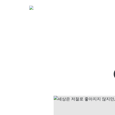
소개
활동
참여&