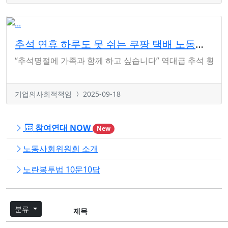
추석 연휴 하루도 못 쉬는 쿠팡 택배 노동자에게 ‘휴식권’을!
“추석명절에 가족과 함께 하고 싶습니다” 역대급 추석 황금연
기업의사회적책임
2025-09-18
참여연대 NOW
New
노동사회위원회 소개
노란봉투법 10문10답
분류
제목