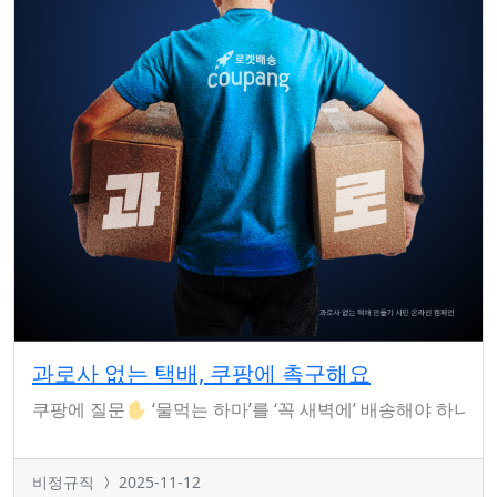
과로사 없는 택배, 쿠팡에 촉구해요
쿠팡에 질문✋ ‘물먹는 하마’를 ‘꼭 새벽에’ 배송해야 하나요? 
비정규직
2025-11-12