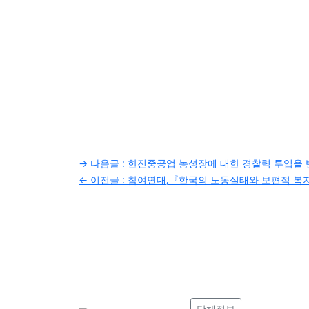
글
→ 다음글 :
한진중공업 농성장에 대한 경찰력 투입을
← 이전글 :
참여연대,『한국의 노동실태와 보편적 복
탐
색
단체정보