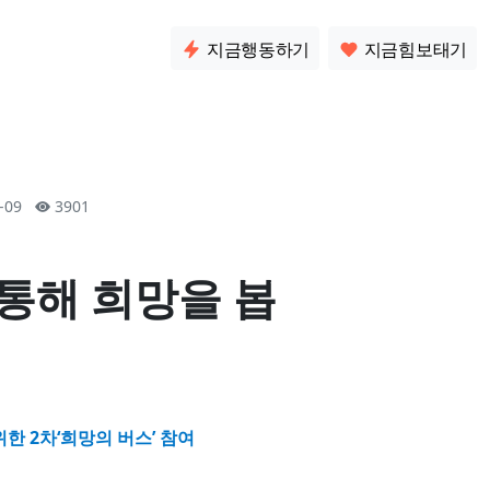
소통
지금행동하기
지금힘보태기
7-09
3901
통해 희망을 봅
위한
2차‘희망의 버스’ 참여