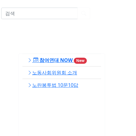
EN
참여연대 NOW
New
노동사회위원회 소개
노란봉투법 10문10답