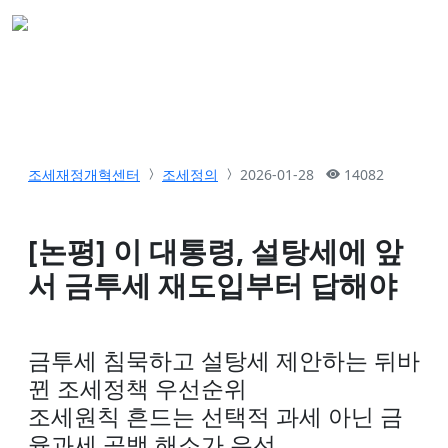
조세재정개혁센터
조세정의
2026-01-28
14082
[논평] 이 대통령, 설탕세에 앞
서 금투세 재도입부터 답해야
금투세 침묵하고 설탕세 제안하는 뒤바
뀐 조세정책 우선순위
조세원칙 흔드는 선택적 과세 아닌 금
융과세 공백 해소가 우선