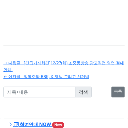
글
→ 다음글 :
[긴급기자회견]12/27(화) 조중동방송 광고직접 영업 절대
탐
안돼!
← 이전글 :
정봉주와 BBK, 이명박 그리고 선거법
색
목록
참여연대 NOW
New