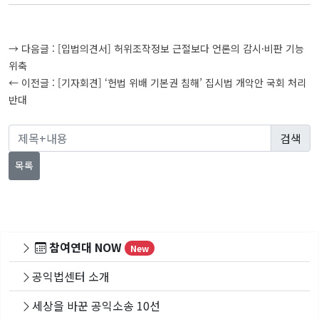
글
→ 다음글 :
[입법의견서] 허위조작정보 근절보다 언론의 감시·비판 기능
탐
위축
← 이전글 :
[기자회견] ‘헌법 위배 기본권 침해’ 집시법 개악안 국회 처리
색
반대
목록
참여연대 NOW
New
공익법센터 소개
세상을 바꾼 공익소송 10선