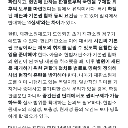
확립
하고,
헌법에 반하는 판결로부터 국민을 구제할 최
후의 보루를 마련
했다는 점에서 유의미하다. 특히
확정
된 재판과 기본권 침해 등의 요건
을 두고 있어 일각에서
반대하는
‘4심제’와는 차이
가 있다.
한편, 재판소원제도가 도입되면 초기 재판소원 청구가
쇄도할 수 있다. 헌법재판소는 이에 대비해
시민의 기본
권 보장이라는 제도의 취지를 살릴 수 있도록 원활한 운
영을 준비해야
한다. 아울러 헌법재판소가 기본권 침해
의 원인이 된 해당 재판을 취소했을 때, 이후
법원이 재판
을 재개하기 위한 관할과 절차를 법률로 명확히 정의해
사법 현장의 혼란을 방지해야
한다. 나아가 재판소원제
도를 이미 시행하고 있는 독일처럼, 일반적인 의미를 가
지거나 중대하고 불가피한 손해 우려가 있을 경우, 확정
판결뿐만 아니라
중간판결 단계에서도 권리구제가 가능
하도록
심사 범위를 확대하는 논의도 필요하다. 헌법소
원제도의 직접성, 보충성, 현재성 등의 요건도 보다 명확
하게 할 필요가 있다.
대법원장을 포함해 현재 14명인 대법관의 수를 26명으