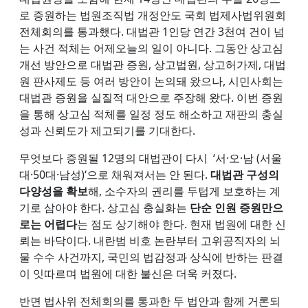
로 증원하는 법원조직법 개정안도 국회 법제사법위원회
전체회의를 통과했다. 대법관 1인당 연간 3천여 건이 넘
는 사건 적체는 어제오늘의 일이 아니다. 그동안 상고심
개선 방안으로 대법관 증원, 상고법원, 상고허가제, 대법
원 판사제도 등 여러 방안이 논의돼 왔으나, 시민사회는
대법관 증원을 실질적 대안으로 주장해 왔다. 이번 증원
을 통해 상고심 적체를 일정 정도 해소하고 재판의 충실
성과 신뢰도가 제고되기를 기대한다.
무엇보다 증원될 12명의 대법관이 다시 ‘서·오·남 (서울
대·50대·남성)‘으로 채워져서는 안 된다.
대법관 구성의
다양성을 확보
해, 소수자의 권리를 두텁게 보호하는 계
기로 삼아야 한다. 상고심 충실화는
단순 인원 증원만으
로는 어렵다
는 점도 상기해야 한다. 현재 법원에 대한 신
뢰는 바닥이다. 내란범 비호 논란부터 고위공직자의 뇌
물 수수 사건까지, 국민의 법감정과 상식에 반하는 판결
이 잇따르며 법원에 대한 불신은 더욱 커졌다.
반면 법사위 전체회의를 통과한 두 법안과 함께 거론되