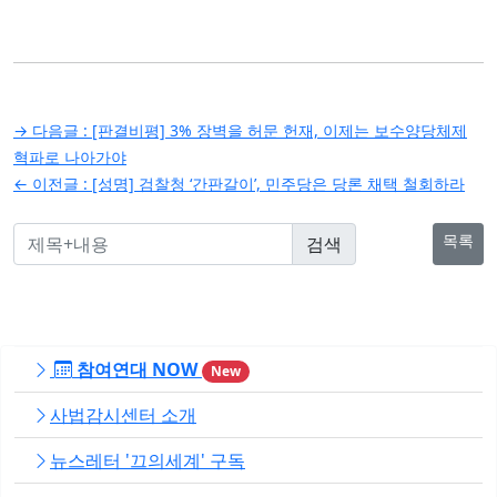
글
→ 다음글 :
[판결비평] 3% 장벽을 허문 헌재, 이제는 보수양당체제
탐
혁파로 나아가야
← 이전글 :
[성명] 검찰청 ‘간판갈이’, 민주당은 당론 채택 철회하라
색
목록
참여연대 NOW
New
사법감시센터 소개
뉴스레터 '끄의세계' 구독