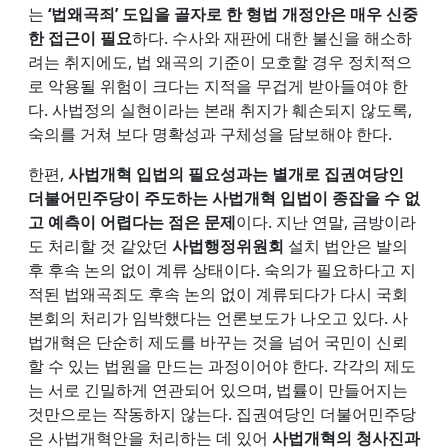
는
‘법왜곡죄’ 도입을 골자로 한 형법 개정안은 매우 신중
한 접근이 필요
하다. 수사와 재판에 대한 불신을 해소하
려는 취지에도, 법 왜곡의 기준이 모호할 경우 정치적으
로 악용될 위험이 크다는 지적을 무겁게 받아들여야 한
다. 사법정의 실현이라는 본래 취지가 훼손되지 않도록,
숙의를 거쳐 보다 명확성과 구체성을 담보해야 한다.
한편,
사법개혁 입법의 필요성과는 별개로 집권여당인
더불어민주당이 주도하는 사법개혁 입법이 종잡을 수 없
고 예측이 어렵다는 점은 문제
이다. 지난 연말, 금방이라
도 처리할 것 같았던
사법행정위원회
설치 법안은 발의
후 후속 논의 없이 계류 상태이다. 숙의가 필요하다고 지
적된 법왜곡죄도 후속 논의 없이 계류되다가 다시 국회
본회의 처리가 임박했다는 언론보도가 나오고 있다. 사
법개혁은 단순히 제도를 바꾸는 것을 넘어 국민이 신뢰
할 수 있는 법원을 만드는 과정이어야 한다. 각각의 제도
는 서로 긴밀하게 연관되어 있으며, 법률이 만들어지는
것만으로는 작동하지 않는다. 집권여당인 더불어민주당
은 사법개혁안을 처리하는 데 있어
사법개혁의 청사진과