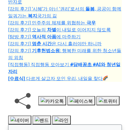
반자로
[강의 후기] ‘시혜’가 아닌 ‘권리’로서의
돌봄
, 공공이 함께
일궈가는
복지
국가의 길
[강의 후기] 민주주의 체제를 위협하는
극우
[강의 후기] 오늘의
차별
이 내일로 이어지지 않도록
[탐방 후기]
역사적 아픔
에 마주하기
[강의 후기]
멈춘 시간
은 다시 흘러야만 하니까
[강의 후기]
기후헌법소원
: 행복한 미래를 위한 청소년들
의 외침
[직접행동] 직접행동 모아보기
#담배꽁초 #AI와 청년일
자리
[수료식]
다르게 살고자 모인 우리, 내일을 찾다