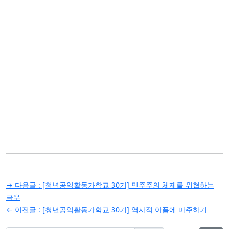
글
→ 다음글 :
[청년공익활동가학교 30기] 민주주의 체제를 위협하는
탐
극우
← 이전글 :
[청년공익활동가학교 30기] 역사적 아픔에 마주하기
색