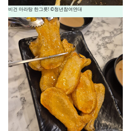
비건 마라탕 한그릇! ©청년참여연대