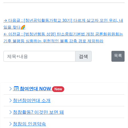
글
→ 다음글 :
[청년공익활동가학교 30기] 다르게 살고자 모인 우리, 내
탐
일을 찾다🌈
← 이전글 :
[범청년행동 성명] 탄소중립기본법 개정 공론화위원회는
색
기후 불평등 심화하는 위헌적인 볼록 감축 경로 제외하라
목록
참여연대 NOW
New
청년참여연대 소개
청참활동? 이것만 보면 돼
청참의 인권약속