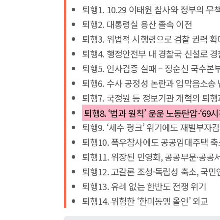
퇴행1. 10.29 이태원 참사와 정부의 
퇴행2. 대통령실 용산 졸속 이전
퇴행3. 위법적 시행령으로 검찰 권력 
퇴행4. 행정안전부 내 경찰국 신설로 경
퇴행5. 인사검증 실패 – 정순신 국수본
퇴행6. 수사 공정성 논란과 입막음소송
퇴행7. 국정원 등 정보기관 개혁의 퇴
퇴행8. ‘법과 원칙’ 운운 노동탄압·‘69
퇴행9. ‘세수 펑크’ 위기에도 재벌부자
퇴행10. 폭우참사에도 공공임대주택 축
퇴행11. 위장된 민영화, 공공부문·공공
퇴행12. 고갈론 조성·독립성 축소, 국
퇴행13. 유례 없는 한반도 전쟁 위기
퇴행14. 위험한 ‘한미동맹 올인’ 외교