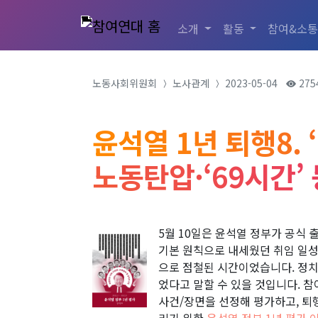
소개
활동
참여&소
노동사회위원회
노사관계
2023-05-04
275
윤석열 1년 퇴행8. 
노동탄압·‘69시간’
5월 10일은 윤석열 정부가 공식 
기본 원칙으로 내세웠던 취임 일성
으로 점철된 시간이었습니다. 정치,
었다고 말할 수 있을 것입니다. 참
사건/장면을 선정해 평가하고, 퇴