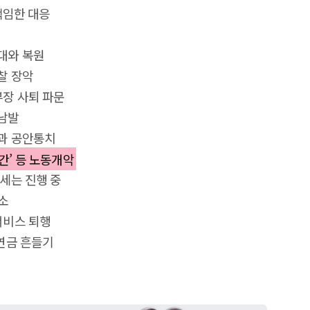
무책임한 대응
확대와 복원
찰 장악
부장 사퇴 파문
 남발
행과 공안통치
시간’ 등 노동개악
감세는 진행 중
소
서비스 퇴행
민연금 흔들기