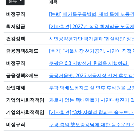
분류
제목
비정규직
[논평] 메가특구특별법, 재벌 특혜·노동권
최저임금
[기자회견] 2027년 적용 최저임금 노동
건강정책
시민공약평가단 평가결과 ‘현실적인’ 정원오
금융정책&제도
[후기] “서울시장 선거공약, 시민이 직
비정규직
쿠팡은 6.3 지방선거 휴업을 시행하라!
금융정책&제도
공공서울넷, 2026 서울시장 선거 후보
산업재해
쿠팡 택배노동자도 설 연휴 휴식권을 보
기업의사회적책임
과로사 없는 택배만들기 시민대행진이 
기업의사회적책임
[기자회견] “3차 사회적 합의는 속도보다
비정규직
쿠팡 측의 故오승용님에 대한 음주운전 