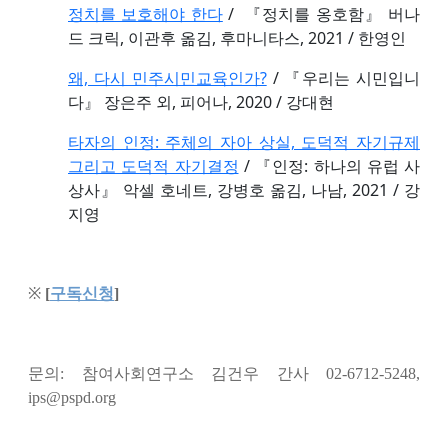
정치를 보호해야 한다
/ 『정치를 옹호함』 버나
드 크릭, 이관후 옮김, 후마니타스, 2021 / 한영인
왜, 다시 민주시민교육인가?
/ 『우리는 시민입니
다』 장은주 외, 피어나, 2020 / 강대현
타자의 인정: 주체의 자아 상실, 도덕적 자기규제
그리고 도덕적 자기결정
/ 『인정: 하나의 유럽 사
상사』 악셀 호네트, 강병호 옮김, 나남, 2021 / 강
지영
※
[
구독신청
]
문의: 참여사회연구소 김건우 간사 02-6712-5248,
ips@pspd.org