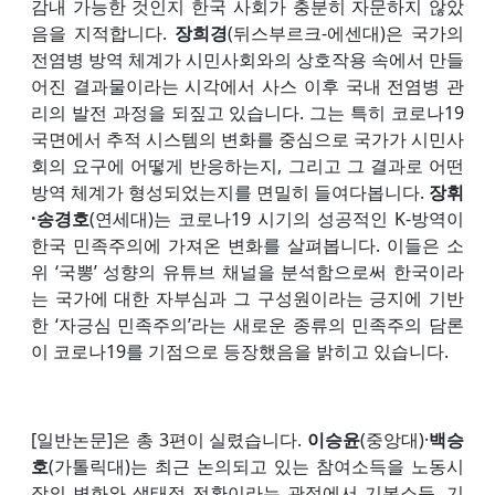
감내 가능한 것인지 한국 사회가 충분히 자문하지 않았
음을 지적합니다.
장희경
(뒤스부르크-에센대)은 국가의
전염병 방역 체계가 시민사회와의 상호작용 속에서 만들
어진 결과물이라는 시각에서 사스 이후 국내 전염병 관
리의 발전 과정을 되짚고 있습니다. 그는 특히 코로나19
국면에서 추적 시스템의 변화를 중심으로 국가가 시민사
회의 요구에 어떻게 반응하는지, 그리고 그 결과로 어떤
방역 체계가 형성되었는지를 면밀히 들여다봅니다.
장휘
·송경호
(연세대)는 코로나19 시기의 성공적인 K-방역이
한국 민족주의에 가져온 변화를 살펴봅니다. 이들은 소
위 ‘국뽕’ 성향의 유튜브 채널을 분석함으로써 한국이라
는 국가에 대한 자부심과 그 구성원이라는 긍지에 기반
한 ‘자긍심 민족주의’라는 새로운 종류의 민족주의 담론
이 코로나19를 기점으로 등장했음을 밝히고 있습니다.
[일반논문]은 총 3편이 실렸습니다.
이승윤
(중앙대)·
백승
호
(가톨릭대)는 최근 논의되고 있는 참여소득을 노동시
장의 변화와 생태적 전환이라는 관점에서 기본소득, 기