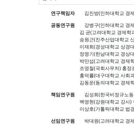
연구책임자
김진방(인하대학교 경제
공동연구원
강병구(인하대학교 경제학
김 균(고려대학교 경제학과) 김
송원근(진주산업대학교 산업경제
이재희(경성대학교 상경대학 
정명기(한남대학교 경상대학 
박만섭(고려대학교 경제학과) 
조영철(국회사무처) 홍장표(부
홍덕률(대구대학교 사회과학대
김동운(동의대학교 경제학
책임연구원
김성희(한국비정규노동센터
백영현(강원대학교 강사) 유태현
이상호(가톨릭대학교 법경학
선임연구원
박대원(고려대학교 경제학과