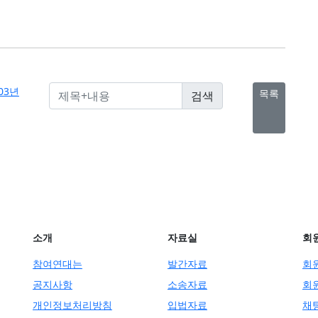
03년
목록
소개
자료실
회
참여연대는
발간자료
회
공지사항
소송자료
회
개인정보처리방침
입법자료
채