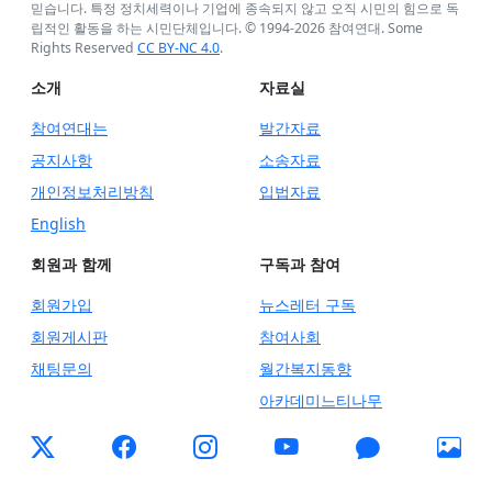
믿습니다. 특정 정치세력이나 기업에 종속되지 않고 오직 시민의 힘으로 독
립적인 활동을 하는 시민단체입니다. © 1994-
2026
참여연대. Some
Rights Reserved
CC BY-NC 4.0
.
소개
자료실
참여연대는
발간자료
공지사항
소송자료
개인정보처리방침
입법자료
English
회원과 함께
구독과 참여
회원가입
뉴스레터 구독
회원게시판
참여사회
채팅문의
월간복지동향
아카데미느티나무