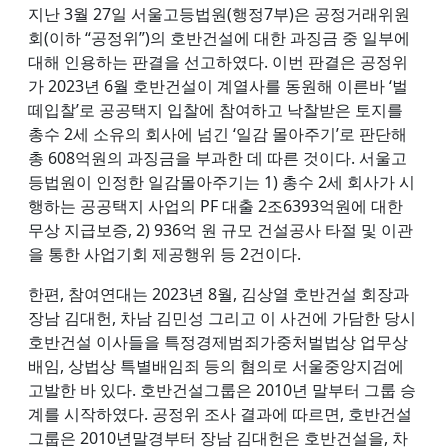
지난 3월 27일 서울고등법원(행정7부)은 공정거래위원
회(이하 “공정위”)의 호반건설에 대한 과징금 중 일부에
대해 인용하는 판결을 선고하였다. 이번 판결은 공정위
가 2023년 6월 호반건설이 계열사를 동원해 이른바 ‘벌
떼입찰’로 공공택지 입찰에 참여하고 낙찰받은 토지를
총수 2세 소유의 회사에 넘긴 ‘일감 몰아주기’로 판단해
총 608억원의 과징금을 부과한 데 따른 것이다. 서울고
등법원이 인정한 일감몰아주기는 1) 총수 2세 회사가 시
행하는 공공택지 사업의 PF 대출 2조6393억원에 대한
무상 지급보증, 2) 936억 원 규모 건설공사 타절 및 이관
을 통한 사업기회 제공행위 등 2건이다.
한편, 참여연대는 2023년 8월, 김상열 호반건설 회장과
장남 김대헌, 차남 김민성 그리고 이 사건에 가담한 당시
호반건설 이사들을 특정경제범죄가중처벌법상 업무상
배임, 상법상 특별배임죄 등의 혐의로 서울중앙지검에
고발한 바 있다. 호반건설그룹은 2010년 말부터 그룹 승
계를 시작하였다. 공정위 조사 결과에 따르면, 호반건설
그룹은 2010년말경부터 장남 김대헌은 호반건설을, 차