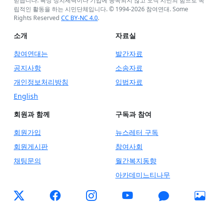
믿습니다. 특정 정치세력이나 기업에 종속되지 않고 오직 시민의 힘으로 독
립적인 활동을 하는 시민단체입니다. © 1994-
2026
참여연대. Some
Rights Reserved
CC BY-NC 4.0
.
소개
자료실
참여연대는
발간자료
공지사항
소송자료
개인정보처리방침
입법자료
English
회원과 함께
구독과 참여
회원가입
뉴스레터 구독
회원게시판
참여사회
채팅문의
월간복지동향
아카데미느티나무