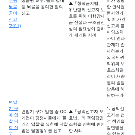
무원
상품권 교부, 골프 접대
여가 정당
▲「청탁금지법」
뇌물
등 뇌물을 공여한 혐의
한 인사권
위반행위 신고자 보
공여
신고
행사인가
호를 위해 이행강제
신고
4. 이 사건
금 신설과 구조금신
(2017)
신고와 불
설의 필요성이 강하
이익조치
게 제기된 사례
사이 인과
관계가 존
재하는가
5. 국민권
익위의 보
호조치결
정이 재량
권의 일탈
남용에 해
당하는가
변압
기 구
1. 공익신
변압기 구매 입찰 중 OO
▲「공익신고자 보
매 입
고자는 법
기업이 경쟁사들에게 ‘들
호법」의 책임감면
찰 담
적 책임을
러리 입찰’을 요청해 낙찰
조항을 양형에 반영
합 신
감면받을
받은 담합행위를 신고
한 사례
고
수 있는가