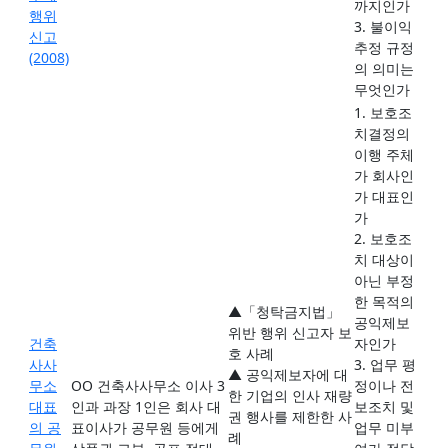
까지인가
행위
3. 불이익
신고
추정 규정
(2008)
의 의미는
무엇인가
1. 보호조
치결정의
이행 주체
가 회사인
가 대표인
가
2. 보호조
치 대상이
아닌 부정
한 목적의
▲「청탁금지법」
공익제보
위반 행위 신고자 보
건축
자인가
호 사례
사사
3. 업무 평
▲ 공익제보자에 대
무소
OO 건축사사무소 이사 3
정이나 전
한 기업의 인사 재량
대표
인과 과장 1인은 회사 대
보조치 및
권 행사를 제한한 사
의 공
표이사가 공무원 등에게
업무 미부
례