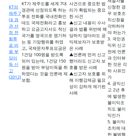
제절차를
KT가 제주도를 세계 7대
사건으로 중요한 법
KT의
신청한 경
경관에 선정되도록 하는
리가 확립되는 중요
제주 7
우 보호조
투표 전화를 국내전화인
한 사건
대 경
치신청을
데도 국제전화라고 홍보
▲신고 내용이 수사
관 선
각하하여
하고 요금고지서도 착신
결과 법률 위반에 해
정 전
야 하는가
국가를 영국으로 명기하
당하지 않더라도 공
화투
3. 국민권
는 등 기망행위를 하였
익제보자가 보호받
표 비
익위 신고
고, 국제문자투표요금은
은 사례
용 부
전에 언론
1건당 100원을 받도록
▲언론에 먼저 신고
당이
과 인터뷰
되어 있는데, 1건당 150
했더라도 신고자 보
득 신
한 것은 각
원을 받아 부당이득을 취
호를 받은 사례
고
하 사유인
하였다는 것을 언론에 제
▲신고자 보호를 위
(2012)
가
보함.
해 이행강제금 필요
4. 공익신
성이 강하게 제기된
고 2년 후
사례
에 발생한
불이익조
치도 불이
익인가
5. 불이익
조치에 대
한 불법행