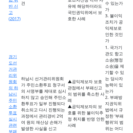
건
수 있는가
반 신
유에 해당하더라도
가
고
국민권익위에서 보
3. 불이익
(2017)
호한 사례
조치가 공
익제보로
인한 것인
가
1. 국가기
관도 항고
경기
소송(행정
도선
소송)을 제
거관
기할 수 있
리위
하남시 선거관리위원회
는 당사자
원회
▲공익제보자 보호
가 주민소환투표 청구서
능력이 있
의 하
관점에서 부패신고
의 서명부를 제대로 심시
는가
남시
의 범위를 축소한 사
하지 않고 승인해 주민소
2. 부패방
주민
례
환투표가 일부 진행되다
지권익위
소환
▲공익제보자의 보
취소되고 다시 진행되는
법에서 규
투표
호를 위한 불이익추
과정에서 관리경비 2억
정한 ‘부패
실시
정 취지를 반영 안한
여 원의 재산상 손해가
행위’의 범
관련
사례
발생한 사실을 신고
위는 어디
부패