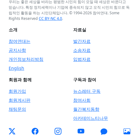
우리는 좋은 세상을 바라는 평범한 시민의 힘이 모일 때 세상은 바뀐다고
믿습니다. 특정 정치세력이나 기업에 종속되지 않고 오직 시민의 힘으로 독
립적인 활동을 하는 시민단체입니다. © 1994-
2026
참여연대. Some
Rights Reserved
CC BY-NC 4.0
.
소개
자료실
참여연대는
발간자료
공지사항
소송자료
개인정보처리방침
입법자료
English
회원과 함께
구독과 참여
회원가입
뉴스레터 구독
회원게시판
참여사회
채팅문의
월간복지동향
아카데미느티나무