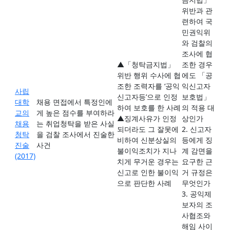
위반과 관
련하여 국
민권익위
와 검찰의
조사에 협
▲「청탁금지법」
조한 경우
위반 행위 수사에 협
에도 「공
조한 조력자를 ‘공익
익신고자
사립
신고자등’으로 인정
보호법」
대학
채용 면접에서 특정인에
하여 보호를 한 사례
의 적용 대
교의
게 높은 점수를 부여하라
▲징계사유가 인정
상인가
채용
는 취업청탁을 받은 사실
되더라도 그 잘못에
2. 신고자
청탁
을 검찰 조사에서 진술한
비하여 신분상실의
등에게 징
진술
사건
불이익조치가 지나
계 감면을
(2017)
치게 무거운 경우는
요구한 근
신고로 인한 불이익
거 규정은
으로 판단한 사례
무엇인가
3. 공익제
보자의 조
사협조와
해임 사이