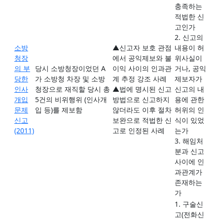
충족하는
적법한 신
고인가
2. 신고의
소방
▲신고자 보호 관점
내용이 허
청장
에서 공익제보와 불
위사실이
의 부
당시 소방청장이었던 A
이익 사이의 인과관
거나, 공익
당한
가 소방청 차장 및 소방
계 추정 강조 사례
제보자가
인사
청장으로 재직할 당시 총
▲법에 명시된 신고
신고의 내
개입
5건의 비위행위 (인사개
방법으로 신고하지
용에 관한
문제
입 등)를 제보함
않더라도 이후 절차
허위의 인
신고
보완으로 적법한 신
식이 있었
(2011)
고로 인정된 사례
는가
3. 해임처
분과 신고
사이에 인
과관계가
존재하는
가
1. 구술신
고(전화신