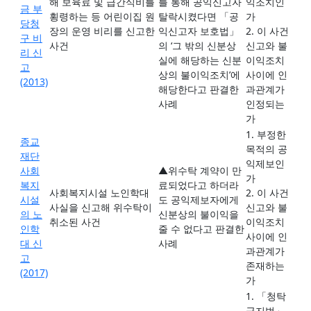
해 보육료 및 급간식비를
를 통해 공익신고자
익조치인
금 부
횡령하는 등 어린이집 원
탈락시켰다면 「공
가
당청
장의 운영 비리를 신고한
익신고자 보호법」
2. 이 사건
구 비
사건
의 ‘그 밖의 신분상
신고와 불
리 신
실에 해당하는 신분
이익조치
고
상의 불이익조치’에
사이에 인
(2013)
해당한다고 판결한
과관계가
사례
인정되는
가
1. 부정한
종교
목적의 공
재단
익제보인
사회
▲위수탁 계약이 만
가
복지
료되었다고 하더라
사회복지시설 노인학대
2. 이 사건
시설
도 공익제보자에게
사실을 신고해 위수탁이
신고와 불
의 노
신분상의 불이익을
취소된 사건
이익조치
인학
줄 수 없다고 판결한
사이에 인
대 신
사례
과관계가
고
존재하는
(2017)
가
1. 「청탁
금지법」