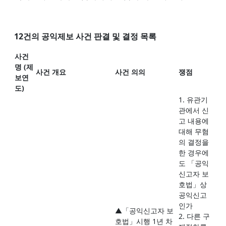
12건의 공익제보 사건 판결 및 결정 목록
사건
명 (제
사건 개요
사건 의의
쟁점
보연
도)
1. 유관기
관에서 신
고 내용에
대해 무혐
의 결정을
한 경우에
도 「공익
신고자 보
호법」상
공익신고
인가
▲「공익신고자 보
2. 다른 구
호법」시행 1년 차