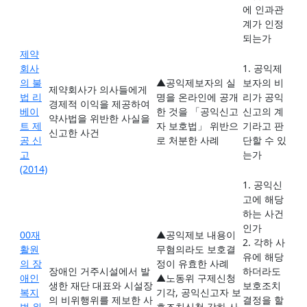
에 인과관
계가 인정
되는가
제약
회사
1. 공익제
의 불
▲공익제보자의 실
보자의 비
제약회사가 의사들에게
법 리
명을 온라인에 공개
리가 공익
경제적 이익을 제공하여
베이
한 것을 「공익신고
신고의 계
약사법을 위반한 사실을
트 제
자 보호법」 위반으
기라고 판
신고한 사건
공 신
로 처분한 사례
단할 수 있
고
는가
(2014)
1. 공익신
고에 해당
하는 사건
인가
00재
▲공익제보 내용이
2. 각하 사
활원
무혐의라도 보호결
유에 해당
의 장
정이 유효한 사례
장애인 거주시설에서 발
하더라도
애인
▲노동위 구제신청
생한 재단 대표와 시설장
보호조치
복지
기각, 공익신고자 보
의 비위행위를 제보한 사
결정을 할
법 위
호조치신청 각하 사