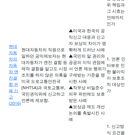
위 책임과
그 시효는
언제까지
인가
▲미국과 한국의 공
익신고 대응과 신고
자 보상의 차이가 명
현대
현대자동차의 직원으로
확하게 드러난 사례
자동
일하던 공익제보자는 현
▲국민의 알 권리와
차의
1. 언론 인
대자동차가 엔진 결함 등
공공의 이익 관점에
자동
터뷰로 인
제작 결함을 알고도 시정
서 언론 제보 행위가
차 엔
한 불이익
조치를 하지 않은 의혹을
구제받는 기준을 명
진결
이 보호조
미국 도로교통안전국
시한 사례
함 은
치 대상인
(NHTSA)과 국토교통부,
▲직무상 비밀준수
폐 신
가
국민권익위에 신고하고
의무 위반에도 보호
고
언론에 제보함.
받은 사례
(2016)
▲보상금 제도 개선
논의를 촉발시킨 사
례
1. 신고방
식 요건을