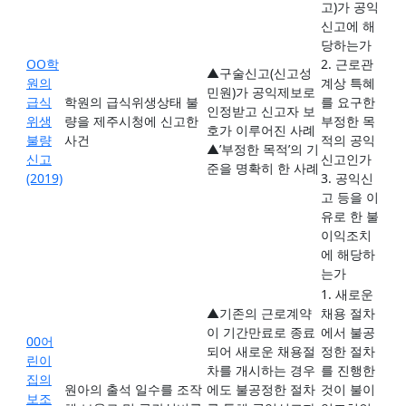
고)가 공익
신고에 해
당하는가
OO학
2. 근로관
▲구술신고(신고성
원의
계상 특혜
민원)가 공익제보로
급식
학원의 급식위생상태 불
를 요구한
인정받고 신고자 보
위생
량을 제주시청에 신고한
부정한 목
호가 이루어진 사례
불량
사건
적의 공익
▲’부정한 목적’의 기
신고
신고인가
준을 명확히 한 사례
(2019)
3. 공익신
고 등을 이
유로 한 불
이익조치
에 해당하
는가
1. 새로운
▲기존의 근로계약
채용 절차
이 기간만료로 종료
에서 불공
00어
되어 새로운 채용절
정한 절차
린이
차를 개시하는 경우
를 진행한
집의
원아의 출석 일수를 조작
에도 불공정한 절차
것이 불이
보조