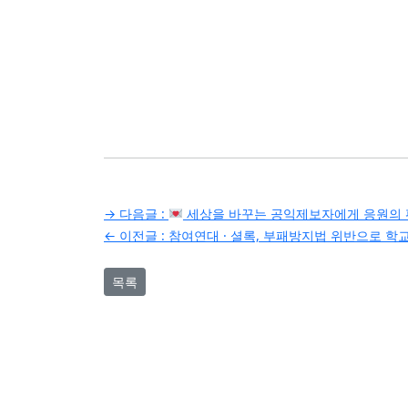
글
→ 다음글 :
세상을 바꾸는 공익제보자에게 응원의
← 이전글 :
참여연대 · 셜록, 부패방지법 위반으로 학
탐
색
목록