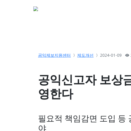
소개
활동
참여&
공익제보지원센터
제도개선
2024-01-09
공익신고자 보상금 
영한다
필요적 책임감면 도입 등
야