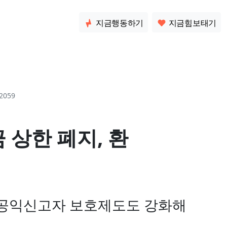
소통
지금행동하기
지금힘보태기
2059
상한 폐지, 환
 공익신고자 보호제도도 강화해