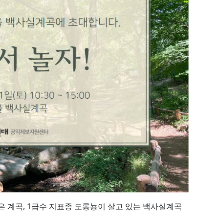
숨은 계곡, 1급수 지표종 도롱뇽이 살고 있는 백사실계곡