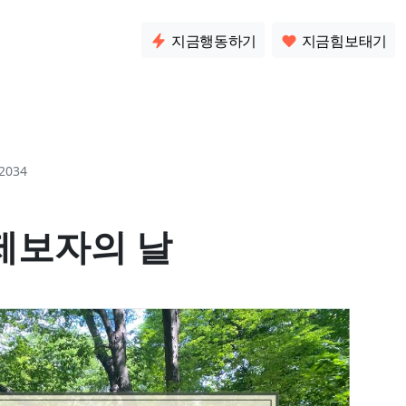
소통
지금행동하기
지금힘보태기
2034
익제보자의 날