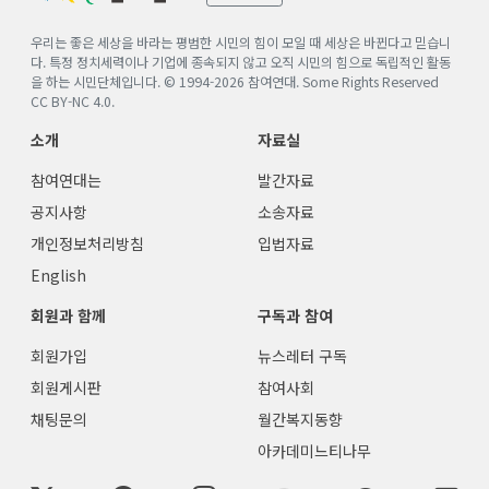
우리는 좋은 세상을 바라는 평범한 시민의 힘이 모일 때 세상은 바뀐다고 믿습니
다. 특정 정치세력이나 기업에 종속되지 않고 오직 시민의 힘으로 독립적인 활동
을 하는 시민단체입니다. © 1994-
2026
참여연대. Some Rights Reserved
CC BY-NC 4.0
.
소개
자료실
참여연대는
발간자료
공지사항
소송자료
개인정보처리방침
입법자료
English
회원과 함께
구독과 참여
회원가입
뉴스레터 구독
회원게시판
참여사회
채팅문의
월간복지동향
아카데미느티나무