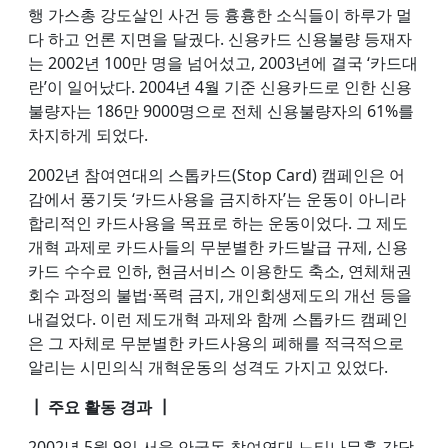
행 가스총 강도살인 사건 등 흉흉한 소식들이 하루가 멀
다 하고 언론 지면을 달궜다. 신용카드 신용불량 등재자
는 2002년 100만 명을 넘어섰고, 2003년에 결국 ‘카드대
란’이 일어났다. 2004년 4월 기준 신용카드로 인한 신용
불량자는 186만 9000명으로 전체 신용불량자의 61%를
차지하게 되었다.
2002년 참여연대의 스톱카드(Stop Card) 캠페인은 어
감에서 풍기듯 ‘카드사용을 금지하자’는 운동이 아니라
합리적인 카드사용을 목표로 하는 운동이었다. 그 제도
개혁 과제로 카드사들의 무분별한 카드발급 규제, 신용
카드 수수료 인하, 현금서비스 이용한도 축소, 연체채권
회수 과정의 불법·폭력 금지, 개인회생제도의 개선 등을
내걸었다. 이런 제도개혁 과제와 함께 스톱카드 캠페인
은 그 자체로 무분별한 카드사용의 폐해를 적극적으로
알리는 시민의식 개혁운동의 성격도 가지고 있었다.
┃ 주요 활동 경과 ┃
2002년 5월 9일 서울 안국동 참여연대 느티나무홀 강당