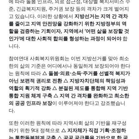
에 따라 돌봄 인프라, 의료 접근성, 대상별 복지서비스 수
준, 긴급복지지원, 주거권 보장 등의 격차가 크게 벌어지
고 있습니다. 이러한 상황에서
지방선거는 지역 간 격차
를 줄이고 지역 안전망을 강화하기 위한 지방정부의 역
할을 검증하는 기회이자, 지역에서 ‘어떤 삶을 보장할 것
인가’에 대한 사회적 합의를 형성하는 과정이 되어야
합
니다.
참여연대 사회복지위원회는 이번 지방선거를 맞아 최소
한의 삶의 기준은 어디에서나 동일하게 보장되어야 한다
는 원칙에 따라 △
돌봄·의료·소득·주거를 선별적 복지가
아닌 보편적 권리로 전환
△
지방자치단체의 책임성과
역할의 획기적 강화
△
분절된 제도를 통합해 지역 기반
통합 지원 체계 구축
△
지역 간 격차를 완화하고 최소한
의 공공 인프라 보장
이 이루어져야 한다고 강조했습니
다.
또한 이러한 원칙에 따라 지역사회 삶의 기반을 재구성
하기 위한 9대 정책으로 △
지자체가 직접 기획·조정하
는 통합돌봄체계 구축
△
공공 공급률을 기반으로 한 공