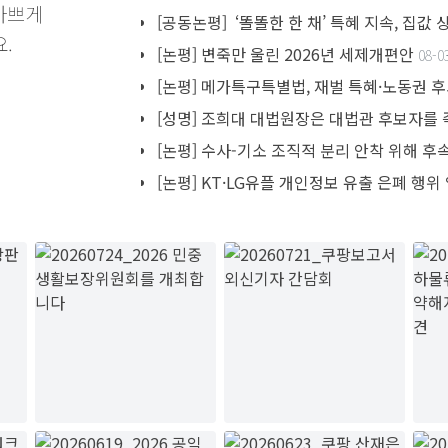
바쁘게
[공동논평] ‘똘똘한 한 채’ 특혜 지속, 집값
.
[논평] 변죽만 울린 2026년 세제개편안
08-0
[논평] 메가특구특별법, 재벌 특혜·노동권 
[성명] 조희대 대법원장은 대법관 후보자를
[논평] 수사-기소 조직적 분리 안착 위해 
[논평] KT·LG유플 개인정보 유출 은폐 행