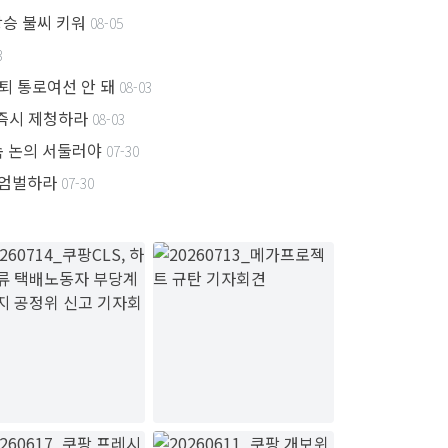
 상승 불씨 키워
08-05
3
후퇴 통로여선 안 돼
08-03
 즉시 제청하라
08-03
후속 논의 서둘러야
07-30
위 엄벌하라
07-30