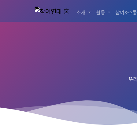
소개
활동
참여&소
우리