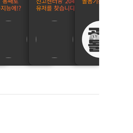
 통째로
신고센터🚨 2040
돌봄기본법❣️제정 촉
지능에!?
유저를 찾습니다