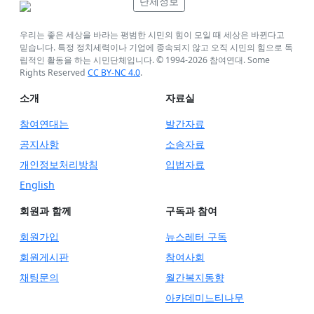
단체정보
우리는 좋은 세상을 바라는 평범한 시민의 힘이 모일 때 세상은 바뀐다고
믿습니다. 특정 정치세력이나 기업에 종속되지 않고 오직 시민의 힘으로 독
립적인 활동을 하는 시민단체입니다. © 1994-
2026
참여연대. Some
Rights Reserved
CC BY-NC 4.0
.
소개
자료실
참여연대는
발간자료
공지사항
소송자료
개인정보처리방침
입법자료
English
회원과 함께
구독과 참여
회원가입
뉴스레터 구독
회원게시판
참여사회
채팅문의
월간복지동향
아카데미느티나무