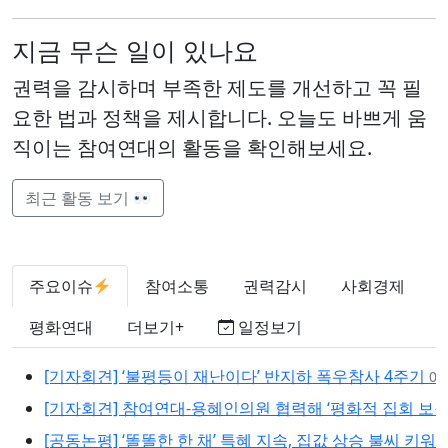
지금 무슨 일이 있나요
권력을 감시하며 부족한 제도를 개선하고 꼭 필
요한 법과 정책을 제시합니다. 오늘도 바쁘게 움
직이는 참여연대의 활동을 확인해보세요.
최근 활동 보기
주요이슈
참여소통
권력감시
사회경제
평화연대
더보기+
일정보기
[기자회견] ‘불평등이 재난이다’ 반지하 폭우참사 4주기
08
[기자회견] 참여연대-용혜인의원 협력해 ‘평화적 집회 보장
[공동논평] ‘똘똘한 한 채’ 특혜 지속, 집값 상승 불씨 키워
0