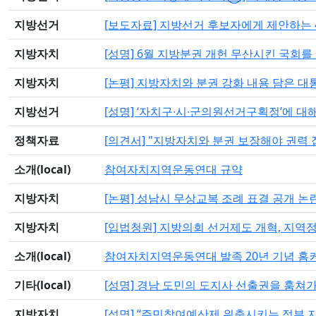
지방선거
[보도자료] 지방선거 후보자에게 제안하는 
지방자치
[성명] 6월 지방분권 개헌 무산시킨 국회
지방자치
[논평] 지방자치와 분권 강화 내용 담은 대
지방선거
[성명] ‘자치구∙시∙군의원선거구획정’에
정책자료
[의견서] "지방자치와 분권 보장해야 권력 
소개(local)
참여자치지역운동연대 규약
지방자치
[논평] 성남시 무상교복 조례 표결 공개 논
지방자치
[입법청원] 지방의회 선거제도 개혁, 지역
소개(local)
참여자치지역운동연대 발족 20년 기념 홈커
기타(local)
[성명] 경남 도민의 도지사 선출권을 훔쳐
지방자치
[성명] “주민참여예산제 위축시키는 정부 