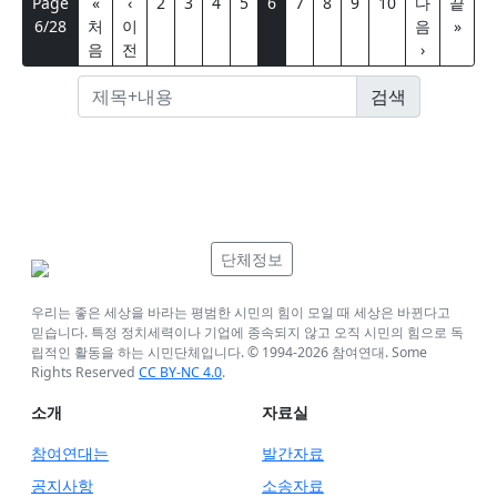
Page
«
‹
2
3
4
5
6
7
8
9
10
다
끝
6/28
처
이
음
»
음
전
›
단체정보
우리는 좋은 세상을 바라는 평범한 시민의 힘이 모일 때 세상은 바뀐다고
믿습니다. 특정 정치세력이나 기업에 종속되지 않고 오직 시민의 힘으로 독
립적인 활동을 하는 시민단체입니다. © 1994-
2026
참여연대. Some
Rights Reserved
CC BY-NC 4.0
.
소개
자료실
참여연대는
발간자료
공지사항
소송자료