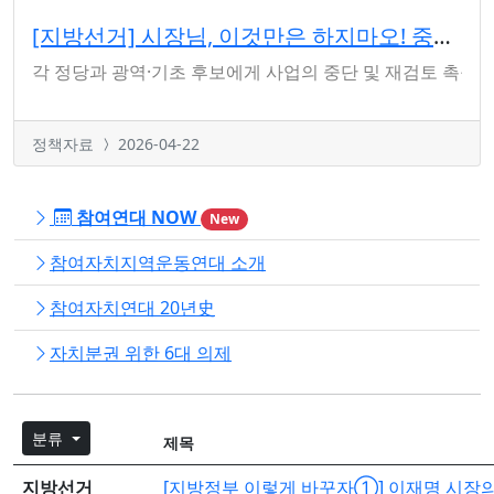
[지방선거] 시장님, 이것만은 하지마오! 중단해야 할 worst 34개 정책 발표
각 정당과 광역·기초 후보에게 사업의 중단 및 재검토 촉구 6
정책자료
2026-04-22
참여연대 NOW
New
참여자치지역운동연대 소개
참여자치연대 20년史
자치분권 위한 6대 의제
분류
제목
지방선거
[지방정부 이렇게 바꾸자①] 이재명 시장의 