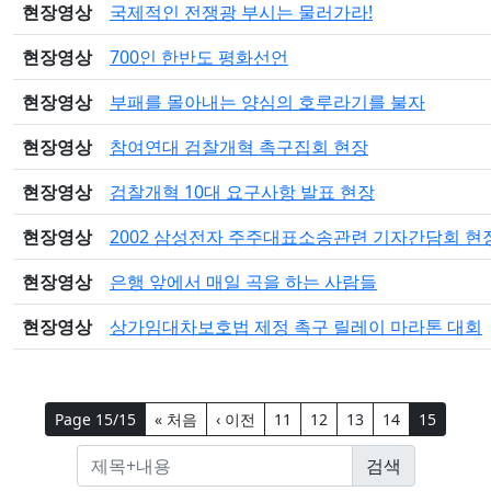
현장영상
국제적인 전쟁광 부시는 물러가라!
현장영상
700인 한반도 평화선언
현장영상
부패를 몰아내는 양심의 호루라기를 불자
현장영상
참여연대 검찰개혁 촉구집회 현장
현장영상
검찰개혁 10대 요구사항 발표 현장
현장영상
2002 삼성전자 주주대표소송관련 기자간담회 현
현장영상
은행 앞에서 매일 곡을 하는 사람들
현장영상
상가임대차보호법 제정 촉구 릴레이 마라톤 대회
Page 15/15
« 처음
‹ 이전
11
12
13
14
15