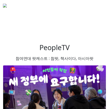
PeopleTV
참여연대 팟캐스트 : 참팟, 책사이다, 아시아팟