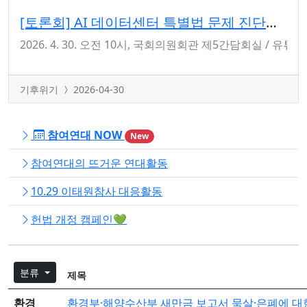
[토론회] AI 데이터센터 특별법 문제 진단과 대안 모색
2026. 4. 30. 오전 10시, 국회의원회관 제5간담회실 /
기후위기
2026-04-30
참여연대 NOW
New
참여연대의 뜨거운 연대활동
10.29 이태원참사 대응활동
헌법 개정 캠페인💚
분류
제목
환경
환경부·해양수산부 새만금 보고서 묵살·은폐에 대