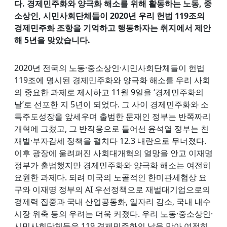
다. 경제민주화와 양극화 해소를 위해 활동하는 노동, 중
소상인, 시민사회단체들이 2020년 우리 헌법 119조의
경제민주화 조항을 기억하고 행동하자는 취지에서 제안
해 5년을 맞았습니다.
2020년 전국의 노동·중소상인·시민사회단체들이 헌법
119조에 명시된 경제민주화와 양극화 해소를 우리 사회
의 중요한 과제로 제시하고 11월 9일을 ‘경제민주화의
날’로 선포한 지 5년이 되었다. 그 사이 경제민주화와 소
득주도성장을 앞세우며 출범한 문재인 정부는 반쪽짜리
개혁에 그쳤고, 그 반작용으로 들어선 윤석열 정부는 친
재벌·부자감세 정책을 펼치다 12.3 내란으로 무너졌다.
이후 광장에 울려퍼진 사회대개혁의 열망을 안고 이재명
정부가 출범했지만 경제민주화와 양극화 해소는 여전히
요원한 과제다. 되려 미국의 노골적인 한미관세협상 요
구와 이재명 정부의 AI 우선정책으로 재벌대기업으로의
경제력 집중과 국내 산업공동화, 일자리 감소, 국내 내수
시장 위축 등의 우려는 더욱 커졌다. 우리 노동·중소상인·
시민사회단체들은 119 경제민주화의 날을 맞아 여전히