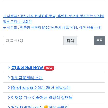
글
→ 다음글 :
공시가격 현실화율 동결, 후퇴한 보유세 방치하는 이재명
탐
정부 규탄 기자회견
← 이전글 :
백종원 복귀작 MBC ‘남극의 셰프’ 방영, 아직 안됩니다!
색
목록
참여연대 NOW
New
경제금융센터 소개
[영상] 삼성총수일가 25년 불법승계
이재용 기소 이끌어낸 결정적 장면들
거대 재벌과 싸우는✊작은 돌멩이