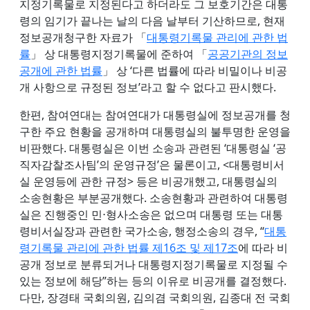
지정기록물로 지정된다고 하더라도 그 보호기간은 대통
령의 임기가 끝나는 날의 다음 날부터 기산하므로, 현재
정보공개청구한 자료가 「
대통령기록물 관리에 관한 법
률
」 상 대통령지정기록물에 준하여 「
공공기관의 정보
공개에 관한 법률
」 상 ‘다른 법률에 따라 비밀이나 비공
개 사항으로 규정된 정보’라고 할 수 없다고 판시했다.
한편, 참여연대는 참여연대가 대통령실에 정보공개를 청
구한 주요 현황을 공개하며 대통령실의 불투명한 운영을
비판했다. 대통령실은 이번 소송과 관련된 ‘대통령실 ‘공
직자감찰조사팀’의 운영규정’은 물론이고, <대통령비서
실 운영등에 관한 규정> 등은 비공개했고, 대통령실의
소송현황은 부분공개했다. 소송현황과 관련하여 대통령
실은 진행중인 민⋅형사소송은 없으며 대통령 또는 대통
령비서실장과 관련한 국가소송, 행정소송의 경우, “
대통
령기록물 관리에 관한 법률 제16조 및 제17조
에 따라 비
공개 정보로 분류되거나 대통령지정기록물로 지정될 수
있는 정보에 해당”하는 등의 이유로 비공개를 결정했다.
다만, 장경태 국회의원, 김의겸 국회의원, 김종대 전 국회