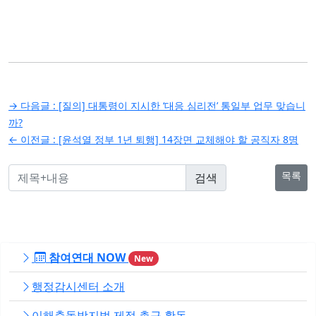
글
→ 다음글 :
[질의] 대통령이 지시한 ‘대응 심리전’ 통일부 업무 맞습니
탐
까?
← 이전글 :
[윤석열 정부 1년 퇴행] 14장면 교체해야 할 공직자 8명
색
목록
참여연대 NOW
New
행정감시센터 소개
이해충돌방지법 제정 촉구 활동