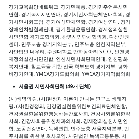
경기교육희망네트워크, 경기민예총, 경기민주언론시민
연합, 경기복지시민연대, 경기시민사회단체연대회의, 경
기시민사회포럼, 경기여성단체연합, 경기여성연대, 경기
장애인차별철폐연대, 경기환경운동연합, 경제정의실천
시민연합 경기도협의회, 광명시민단체협의회, 다산인권
센터, 민주노총 경기지역본부, 민주노총 인천지역본부,
사단법인 너우리, 수원대학교 만화동아리 S.C.O., 인천경
제정의실천시민연합, 인천시민사회단체연대, 인천평화
복지연대, 참교육을 위한 전국 학부모회 경기지부, 평화
비경기연대, YMCA경기도협의회, YWCA경기지역협의회
서울권 시민사회단체 (49개 단체)
(사)생명의숲, (사)현장과 이론이 만나는 연구소 생태지
평, (사)환경정의, 건강권실현을위한보건의료단체연합,
건강권실현을위한행동하는간호사회, 건강사회를위한약
사회, 건강사회를위한치과의사회, 경제정의실천시민연
합, 노동건강연대, 녹색연합, 민주노총 서울지역본부, 민
주사회를 위한 변호사모임, 사단법인 녹색교통운동, 서