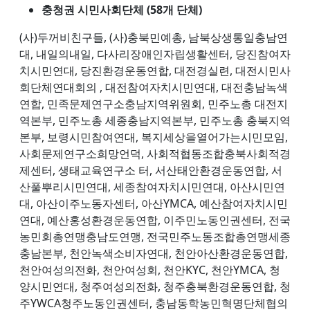
충청권 시민사회단체 (58개 단체)
(사)두꺼비친구들, (사)충북민예총, 남북상생통일충남연
대, 내일의내일, 다사리장애인자립생활센터, 당진참여자
치시민연대, 당진환경운동연합, 대전경실련, 대전시민사
회단체연대회의 , 대전참여자치시민연대, 대전충남녹색
연합, 민족문제연구소충남지역위원회, 민주노총 대전지
역본부, 민주노총 세종충남지역본부, 민주노총 충북지역
본부, 보령시민참여연대, 복지세상을열어가는시민모임,
사회문제연구소희망언덕, 사회적협동조합충북사회적경
제센터, 생태교육연구소 터, 서산태안환경운동연합, 서
산풀뿌리시민연대, 세종참여자치시민연대, 아산시민연
대, 아산이주노동자센터, 아산YMCA, 예산참여자치시민
연대, 예산홍성환경운동연합, 이주민노동인권센터, 전국
농민회총연맹충남도연맹, 전국민주노동조합총연맹세종
충남본부, 천안녹색소비자연대, 천안아산환경운동연합,
천안여성의전화, 천안여성회, 천안KYC, 천안YMCA, 청
양시민연대, 청주여성의전화, 청주충북환경운동연합, 청
주YWCA청주노동인권센터, 충남동학농민혁명단체협의