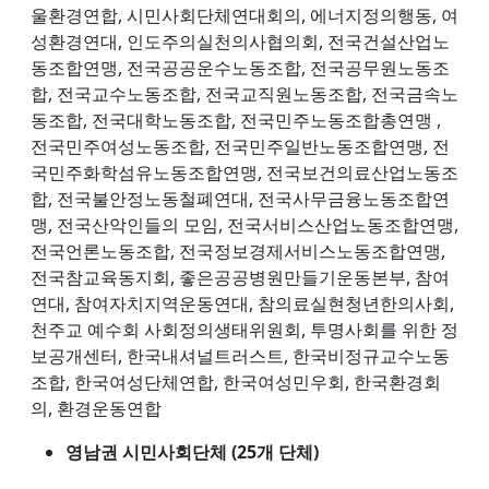
울환경연합, 시민사회단체연대회의, 에너지정의행동, 여
성환경연대, 인도주의실천의사협의회, 전국건설산업노
동조합연맹, 전국공공운수노동조합, 전국공무원노동조
합, 전국교수노동조합, 전국교직원노동조합, 전국금속노
동조합, 전국대학노동조합, 전국민주노동조합총연맹 ,
전국민주여성노동조합, 전국민주일반노동조합연맹, 전
국민주화학섬유노동조합연맹, 전국보건의료산업노동조
합, 전국불안정노동철폐연대, 전국사무금융노동조합연
맹, 전국산악인들의 모임, 전국서비스산업노동조합연맹,
전국언론노동조합, 전국정보경제서비스노동조합연맹,
전국참교육동지회, 좋은공공병원만들기운동본부, 참여
연대, 참여자치지역운동연대, 참의료실현청년한의사회,
천주교 예수회 사회정의생태위원회, 투명사회를 위한 정
보공개센터, 한국내셔널트러스트, 한국비정규교수노동
조합, 한국여성단체연합, 한국여성민우회, 한국환경회
의, 환경운동연합
영남권 시민사회단체 (25개 단체)