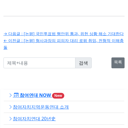
글
→ 다음글 :
[논평] 국민투표법 행안위 통과, 위헌 상황 해소 기대한다
탐
← 이전글 :
[논평] 형사과장의 피의자 대리 로펌 취업, 전형적 이해충
돌
색
목록
참여연대 NOW
New
참여자치지역운동연대 소개
참여자치연대 20년史