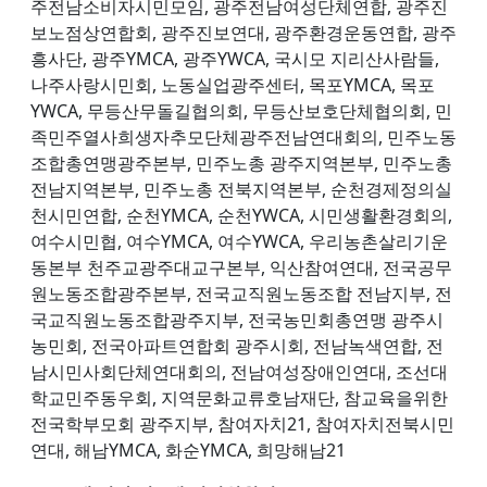
주전남소비자시민모임, 광주전남여성단체연합, 광주진
보노점상연합회, 광주진보연대, 광주환경운동연합, 광주
흥사단, 광주YMCA, 광주YWCA, 국시모 지리산사람들,
나주사랑시민회, 노동실업광주센터, 목포YMCA, 목포
YWCA, 무등산무돌길협의회, 무등산보호단체협의회, 민
족민주열사희생자추모단체광주전남연대회의, 민주노동
조합총연맹광주본부, 민주노총 광주지역본부, 민주노총
전남지역본부, 민주노총 전북지역본부, 순천경제정의실
천시민연합, 순천YMCA, 순천YWCA, 시민생활환경회의,
여수시민협, 여수YMCA, 여수YWCA, 우리농촌살리기운
동본부 천주교광주대교구본부, 익산참여연대, 전국공무
원노동조합광주본부, 전국교직원노동조합 전남지부, 전
국교직원노동조합광주지부, 전국농민회총연맹 광주시
농민회, 전국아파트연합회 광주시회, 전남녹색연합, 전
남시민사회단체연대회의, 전남여성장애인연대, 조선대
학교민주동우회, 지역문화교류호남재단, 참교육을위한
전국학부모회 광주지부, 참여자치21, 참여자치전북시민
연대, 해남YMCA, 화순YMCA, 희망해남21