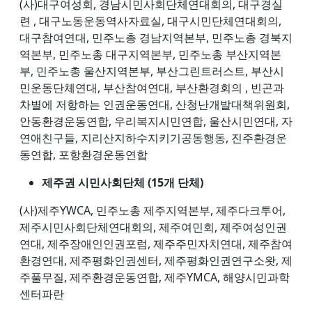
(사)대구여성회, 경남시민사회단체연대회의, 대구경실
련 , 대구노동운동역사자료실, 대구시민단체연대회의,
대구참여연대, 민주노총 경남지역본부, 민주노총 경북지
역본부, 민주노총 대구지역본부, 민주노총 부산지역본
부, 민주노총 울산지역본부, 부산그린트러스트, 부산시
민운동단체연대, 부산참여연대, 부산환경회의 , 빈곤과
차별에 저항하는 인권운동연대, 산청난개발대책위원회,
안동환경운동연합, 우리복지시민연합, 울산시민연대, 자
연애친구들, 지리산지하수지키기공동행동, 진주환경운
동연합, 포항환경운동연합
제주권 시민사회단체 (15개 단체)
(사)제주YWCA, 민주노총 제주지역본부, 제주다크투어,
제주시민사회단체연대회의, 제주여민회, 제주여성인권
연대, 제주장애인인권포럼, 제주주민자치연대, 제주참여
환경연대, 제주평화인권센터, 제주평화인권연구소왓, 제
주풀무질, 제주환경운동연합, 제주YMCA, 해양시민과학
센터파란