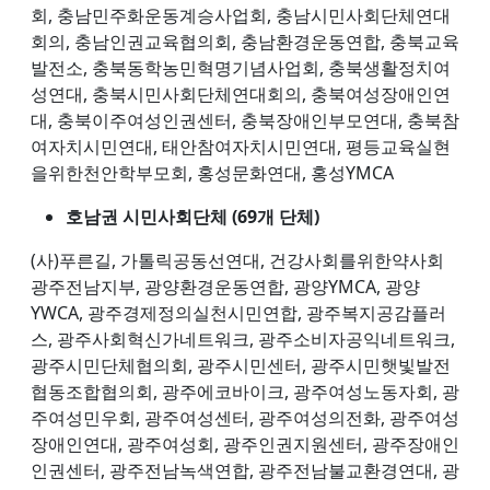
회, 충남민주화운동계승사업회, 충남시민사회단체연대
회의, 충남인권교육협의회, 충남환경운동연합, 충북교육
발전소, 충북동학농민혁명기념사업회, 충북생활정치여
성연대, 충북시민사회단체연대회의, 충북여성장애인연
대, 충북이주여성인권센터, 충북장애인부모연대, 충북참
여자치시민연대, 태안참여자치시민연대, 평등교육실현
을위한천안학부모회, 홍성문화연대, 홍성YMCA
호남권 시민사회단체 (69개 단체)
(사)푸른길, 가톨릭공동선연대, 건강사회를위한약사회
광주전남지부, 광양환경운동연합, 광양YMCA, 광양
YWCA, 광주경제정의실천시민연합, 광주복지공감플러
스, 광주사회혁신가네트워크, 광주소비자공익네트워크,
광주시민단체협의회, 광주시민센터, 광주시민햇빛발전
협동조합협의회, 광주에코바이크, 광주여성노동자회, 광
주여성민우회, 광주여성센터, 광주여성의전화, 광주여성
장애인연대, 광주여성회, 광주인권지원센터, 광주장애인
인권센터, 광주전남녹색연합, 광주전남불교환경연대, 광