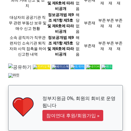
및 제6호에 따라
없
재
재
재
치
비공개
음
정보공개법 제9
해
대상자의 공공기관 직
조 제1항 제5호
당
부존
부존
부존
무 관련 부동산 보유 및
부존재
및 제6호에 따라
없
재
재
재
매수 신고 현황
비공개
음
소속 공직자가 직무관
정보공개법 제9
해
련자인 소속기관 퇴직
조 제1항 제5호
당
부존
부존
부존
부존재
자와 사적 접촉을 하여
및 제6호에 따라
없
재
재
재
신고한 내역
비공개
음
정부지원금 0%, 회원의 회비로 운영
됩니다
참여연대 후원/회원가입
»