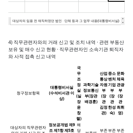
4) 직무관련자와의 거래 신고 및 조치 내역 · 관련 부동산
보유 및 매수 신고 현황 · 직무관련자인 소속기관 퇴직자
와 사적 접촉 신고 내역
국
무
산업
중소
문화
조
통상
벤처
체육
정
과학기술
자원
기업
관광
대통령비서실
실
정보통신
부
부
부
청구정보항목
(수석비서관 이
(실
부
(장관
(장
(장
(장
상)
장
배경훈)
관
관
관
윤
김정
한성
최휘
창
관)
숙)
영)
렬)
정보공개법 제9
해
대상자의 직무관련자
조 제1항 제5호
당
부존
부존
부존
와의 거래 신고 및 조
부존재