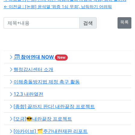
탐
← 이전글 :
[논평] 윤석열 ‘위증 1심 무죄’, 납득하기 어려워
색
목록
참여연대 NOW
New
행정감시센터 소개
이해충돌방지법 제정 촉구 활동
12.3 내란열전
[종합] 끝까지 판다! 내란끝장 프로젝트
[모금]😎내란끝장 프로젝트
[아카이브] 🗂️주간내란재판 리포트