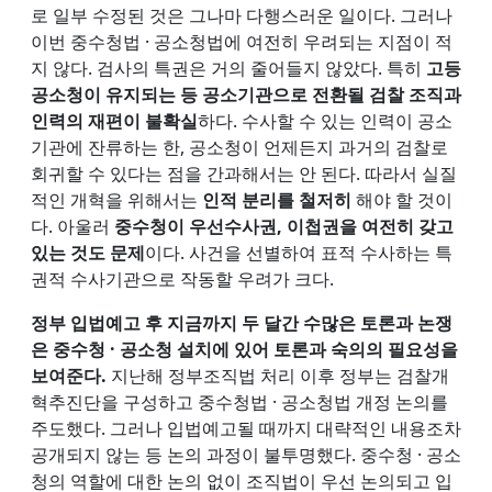
로 일부 수정된 것은 그나마 다행스러운 일이다. 그러나
이번 중수청법 · 공소청법에 여전히 우려되는 지점이 적
지 않다. 검사의 특권은 거의 줄어들지 않았다. 특히
고등
공소청이 유지되는 등 공소기관으로 전환될 검찰 조직과
인력의 재편이 불확실
하다. 수사할 수 있는 인력이 공소
기관에 잔류하는 한, 공소청이 언제든지 과거의 검찰로
회귀할 수 있다는 점을 간과해서는 안 된다. 따라서 실질
적인 개혁을 위해서는
인적 분리를 철저히
해야 할 것이
다. 아울러
중수청이 우선수사권, 이첩권을 여전히 갖고
있는 것도 문제
이다. 사건을 선별하여 표적 수사하는 특
권적 수사기관으로 작동할 우려가 크다.
정부 입법예고 후 지금까지 두 달간 수많은 토론과 논쟁
은 중수청 · 공소청 설치에 있어 토론과 숙의의 필요성을
보여준다.
지난해 정부조직법 처리 이후 정부는 검찰개
혁추진단을 구성하고 중수청법 · 공소청법 개정 논의를
주도했다. 그러나 입법예고될 때까지 대략적인 내용조차
공개되지 않는 등 논의 과정이 불투명했다. 중수청 · 공소
청의 역할에 대한 논의 없이 조직법이 우선 논의되고 입