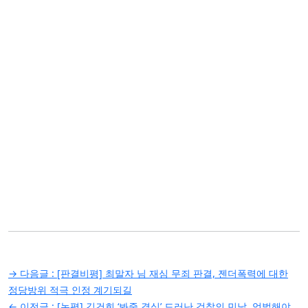
글
→ 다음글 :
[판결비평] 최말자 님 재심 무죄 판결, 젠더폭력에 대한
탐
정당방위 적극 인정 계기되길
← 이전글 :
[논평] 김건희 ‘봐줄 결심’ 드러난 검찰의 민낯, 엄벌해야