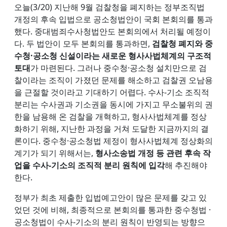
오늘(3/20) 지난해 9월 검찰청을 폐지하는 정부조직법
개정의 후속 입법으로 공소청법안이 국회 본회의를 통과
했다. 중대범죄수사청법안도 본회의에서 처리될 예정이
다. 두 법안이 모두 본회의를 통과하면,
검찰청 폐지와 중
수청·공소청 신설이라는 새로운 형사사법체계의 구조적
토대
가 마련된다. 그러나 중수청·공소청 설치만으로 검
찰이라는 조직이 가졌던 문제를 해소하고 검찰권 오남용
을 근절할 것이라고 기대하기 어렵다. 수사-기소 조직적
분리는 수사권과 기소권을 동시에 가지고 무소불위의 권
한을 남용해 온 검찰을 개혁하고, 형사사법체계를 정상
화하기 위해, 지난한 과정을 거쳐 도달한 지금까지의 결
론이다. 중수청·공소청법 제정이 형사사법체계 정상화의
계기가 되기 위해서는,
형사소송법 개정 등 관련 후속 작
업을 수사-기소의 조직적 분리 원칙에 입각
해 추진해야
한다.
정부가 최초 제출한 입법예고안이 많은 문제를 갖고 있
었던 것에 비해, 최종적으로 본회의를 통과한 중수청법 ·
공소청법이 수사-기소의 분리 원칙이 반영되는 방향으