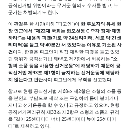
공직선거법 위반이라는 무거운 혐의로 수사를 받고, 누
군가는 처벌되기도 한다.
이 판결은 한 시민(이하 “피고인”)이
한 후보자의 유세 현
장 인근에서 “제22대 국회는 혐오선동 C 즉각 징계·제명
하라!”는 내용의 피켓(가로 약 24센티미터, 세로 약 21센
티미터)을 들고 약 40분간 서 있었다는 이유로 기소된 사
건
이다. 판결은 피고인이 직접 제작한 피켓을 들고 있었
던 행위가 공직선거법 제68조 제2항에서 허용하는 “
소
형의 소품 등을 사용한 선거운동”에 해당하기 때문에 공
직선거법 제93조 제1항이 금지하는 선거운동에 해당하
지 않는다고 판단
하며 피고인에게
무죄
를 선고했다.
참고로 현행 공직선거법 제68조 제2항은 소형의 소품 등
을 본인의 부담으로 제작 또는 구입하여 몸에 붙이거나
지니고 선거운동을 할 수 있다고 규정하고 있으며, 현행
공직선거관리규칙 제33조 제2항은 소형의 소품의 규격
을 “길이 25센티미터 너비 25센티미터 높이 25센티미
터”로 제한하고 있다.