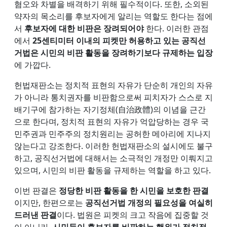
혐오와 차별을 배격하기 위해 필수적이다. 또한, 소외된
약자의 목소리를 후보자에게 알리는 역할도 한다는 점에
서
후보자에 대한 비판은 장려되어야
한다. 이러한 관점
에서
25센티미터 이내의 피켓만 허용하고 있는 공직선
거법은 시민의 비판 활동을 장려하기보다 규제하는 입장
에 가깝다.
헌법재판소는 정치적 표현의 자유가 단순히 개인의 자유
가 아니라 통치권자를 비판함으로써 피치자가 스스로 지
배기구에 참가하는 자기정체(自治政體)의 이념을 근간
으로 한다며, 정치적 표현의 자유가 억압당하는 경우 국
민주권과 민주주의 정치원리는 공허한 메아리에 지나지
않는다고 강조한다. 이러한 헌법재판소의 설시에도 불구
하고, 공직선거법에 대해서는 소극적인 개정만 이뤄지고
있으며, 시민의 비판 활동을 규제하는 역할을 하고 있다.
이번 판결은
정당한 비판 활동을 한 시민을 보호한 판결
이지만, 한편으로는
공직선거법 개정의 필요성을 여실히
드러낸 판결
이다. 법원은 피켓의 크고 작음에 집중할 것
이 아니라,
시민들이 후보자를 비판하는 행위가 정치적