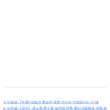
글
→ 다음글 :
[논평] 대법관 후보자 제청 더이상 지체돼서는 안 돼
탐
← 이전글 :
[공지] ‘공소청·중수청 설치에 따른 형사사법체계 개혁 방