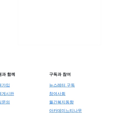
원과 함께
구독과 참여
원가입
뉴스레터 구독
원게시판
참여사회
팅문의
월간복지동향
아카데미느티나무