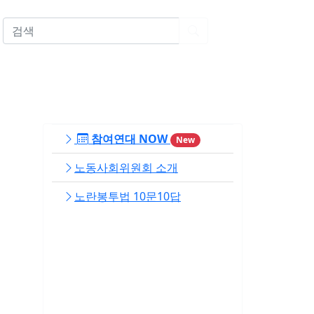
EN
참여연대 NOW
New
노동사회위원회 소개
노란봉투법 10문10답