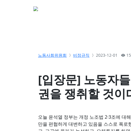
소개
활동
참여&
노동사회위원회
비정규직
2023-12-01
15
[입장문] 노동자
권을 쟁취할 것이
오늘 윤석열 정부는 개정 노조법 2·3조에 
만을 편협하게 대변하고 있음을 스스로 폭로했다