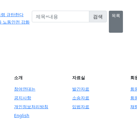
대통령 규탄한다
목록
과 노동안전 강화
소개
자료실
회
참여연대는
발간자료
회
공지사항
소송자료
회
개인정보처리방침
입법자료
채
English