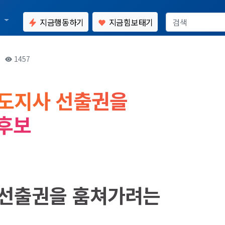
통
지금행동하기
지금힘보태기
07
1457
 도지사 선출권을
후보
 선출권을 훔쳐가려는