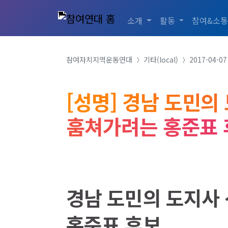
소개
활동
참여&소
참여자치지역운동연대
기타(local)
2017-04-
[성명] 경남 도민의
훔쳐가려는 홍준표 
경남 도민의 도지사
홍준표 후보