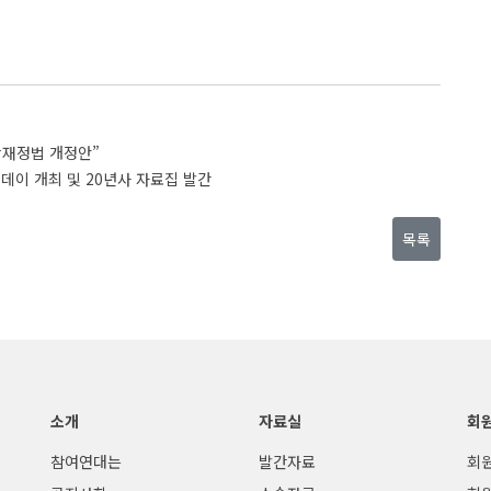
방재정법 개정안”
데이 개최 및 20년사 자료집 발간
목록
소개
자료실
회
참여연대는
발간자료
회