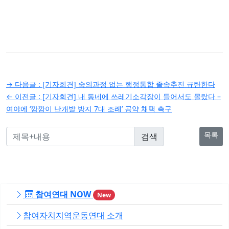
글
→ 다음글 :
[기자회견] 숙의과정 없는 행정통합 졸속추진 규탄한다
탐
← 이전글 :
[기자회견] 내 동네에 쓰레기소각장이 들어서도 몰랐다 –
여야에 ‘깜깜이 난개발 방지 7대 조례’ 공약 채택 촉구
색
목록
참여연대 NOW
New
참여자치지역운동연대 소개