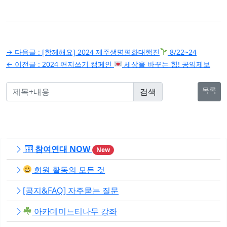
글
→ 다음글 :
[함께해요] 2024 제주생명평화대행진
8/22~24
탐
← 이전글 :
2024 편지쓰기 캠페인
세상을 바꾸는 힘! 공익제보
색
목록
참여연대 NOW
New
회원 활동의 모든 것
[공지&FAQ] 자주묻는 질문
아카데미느티나무 강좌