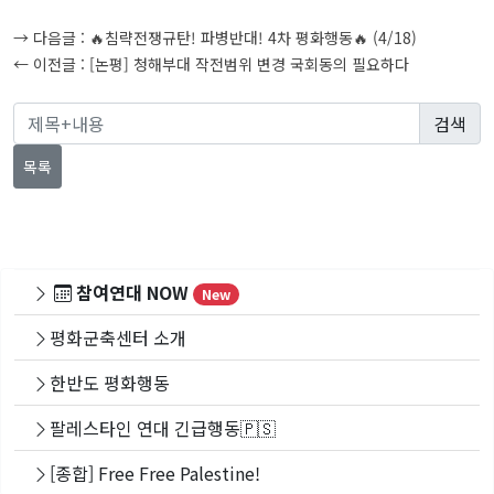
글
→ 다음글 :
🔥침략전쟁규탄! 파병반대! 4차 평화행동🔥 (4/18)
탐
← 이전글 :
[논평] 청해부대 작전범위 변경 국회동의 필요하다
색
목록
참여연대 NOW
New
평화군축센터 소개
한반도 평화행동
팔레스타인 연대 긴급행동🇵🇸
[종합] Free Free Palestine!