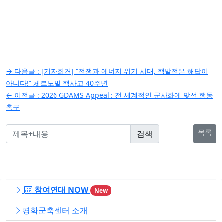
글
→ 다음글 :
[기자회견] “전쟁과 에너지 위기 시대, 핵발전은 해답이
탐
아니다!” 체르노빌 핵사고 40주년
← 이전글 :
2026 GDAMS Appeal : 전 세계적인 군사화에 맞선 행동
색
촉구
목록
참여연대 NOW
New
평화군축센터 소개