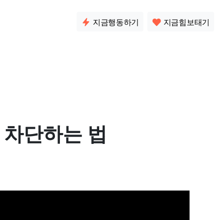
소통
지금행동하기
지금힘보태기
 차단하는 법