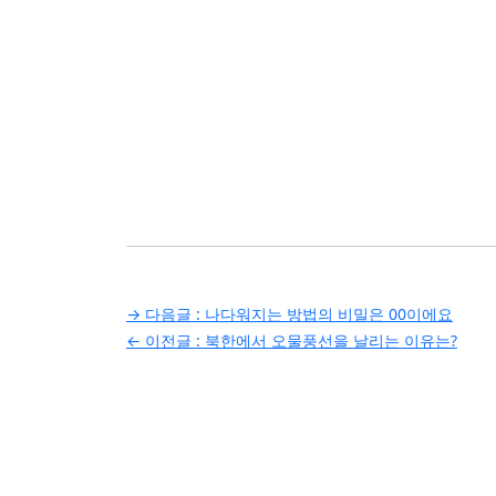
글
→ 다음글 :
나다워지는 방법의 비밀은 00이에요
← 이전글 :
북한에서 오물풍선을 날리는 이유는?
탐
색