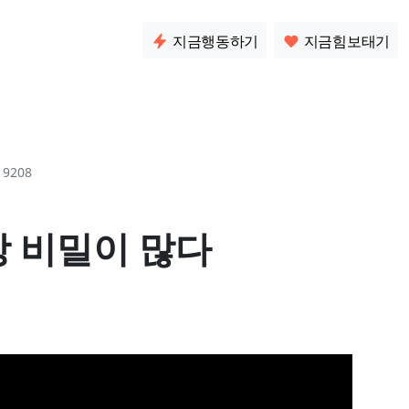
소통
지금행동하기
지금힘보태기
9208
 비밀이 많다