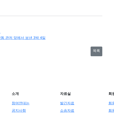

남동 관저 앞에서 보낸 3박 4일
목록
소개
자료실
회
참여연대는
발간자료
회
공지사항
소송자료
회