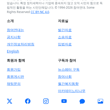
믿습니다. 특정 정치세력이나 기업에 종속되지 않고 오직 시민의 힘으로 독
립적인 활동을 하는 시민단체입니다. © 1994-
2026
참여연대. Some
Rights Reserved
CC BY-NC 4.0
.
소개
자료실
참여연대는
발간자료
공지사항
소송자료
개인정보처리방침
입법자료
English
회원과 함께
구독과 참여
회원가입
뉴스레터 구독
회원게시판
참여사회
채팅문의
월간복지동향
아카데미느티나무