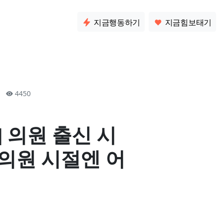
소통
지금행동하기
지금힘보태기
30
4450
] 의원 출신 시
의원 시절엔 어