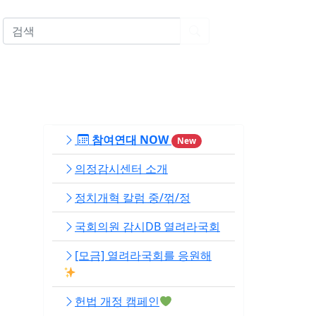
EN
참여연대 NOW
New
의정감시센터 소개
정치개혁 칼럼 중/꺾/정
국회의원 감시DB 열려라국회
[모금] 열려라국회를 응원해
헌법 개정 캠페인