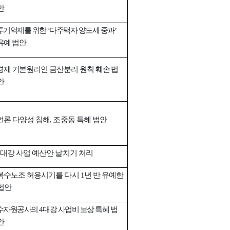
안
투기억제를 위한
다주택자 양도세 중과
‘
’
유예 법안
경제 기본원리인 금산분리 원칙 훼손 법
안
언론 다양성 침해
조중동 특혜 법안
,
대강 사업 예산안 날치기 처리
복수노조 허용시기를 다시
년 반 유예한
1
법안
수자원공사의
대강 사업비 보상 특혜 법
4
안