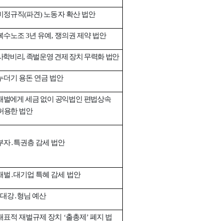
비정규직
파견
노동자 확산 법안
(
)
복수노조
년 유예
쟁의권 제약 법안
3
,
사학비리
족벌운영 견제 장치 무력화 법안
,
누더기 용돈 연금 법안
재벌에게 세금 없이 공익법인 편법상속
허용한 법안
부자
․
특권층 감세 법안
재벌
․
대기업 특혜 감세 법안
대강
․
형님 예산
대표적 재벌규제 장치
출총제
폐지 법
‘
’