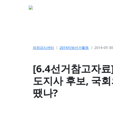
소개
활동
참여&
의정감시센터
2014지방선거활동
2014-05-
[6.4선거참고자료
도지사 후보, 국회
땠나?