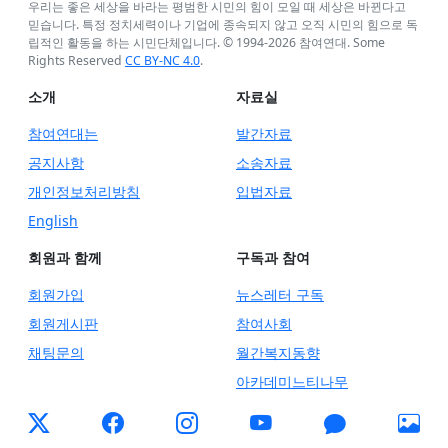
우리는 좋은 세상을 바라는 평범한 시민의 힘이 모일 때 세상은 바뀐다고
믿습니다. 특정 정치세력이나 기업에 종속되지 않고 오직 시민의 힘으로 독
립적인 활동을 하는 시민단체입니다. © 1994-
2026
참여연대. Some
Rights Reserved
CC BY-NC 4.0
.
소개
자료실
참여연대는
발간자료
공지사항
소송자료
개인정보처리방침
입법자료
English
회원과 함께
구독과 참여
회원가입
뉴스레터 구독
회원게시판
참여사회
채팅문의
월간복지동향
아카데미느티나무