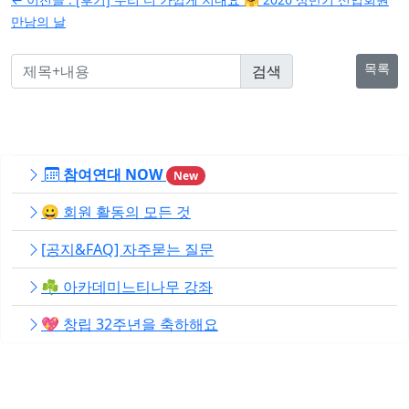
탐
만남의 날
색
목록
참여연대 NOW
New
😀 회원 활동의 모든 것
[공지&FAQ] 자주묻는 질문
☘️ 아카데미느티나무 강좌
💖 창립 32주년을 축하해요